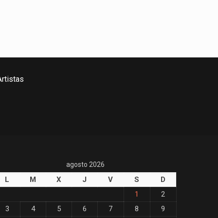
rtistas
agosto 2026
L
M
X
J
V
S
D
1
2
3
4
5
6
7
8
9