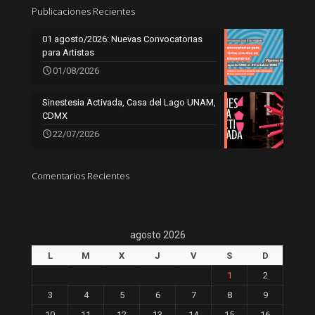
Publicaciones Recientes
01 agosto/2026: Nuevas Convocatorias
para Artistas
01/08/2026
Sinestesia Activada, Casa del Lago UNAM,
CDMX
22/07/2026
Comentarios Recientes
agosto 2026
L
M
X
J
V
S
D
1
2
3
4
5
6
7
8
9
10
11
12
13
14
15
16