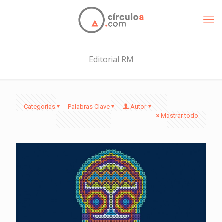
Editorial RM
Categorías
Palabras Clave
Autor
Mostrar todo