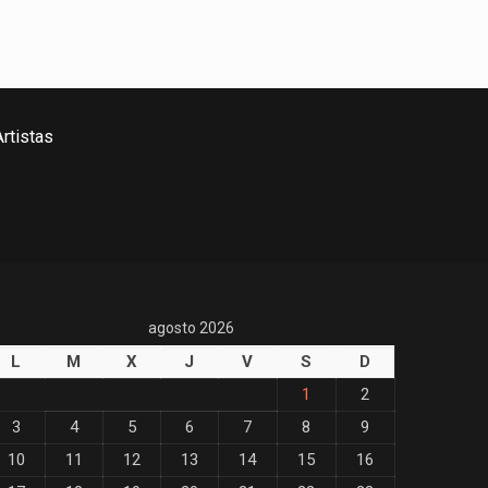
rtistas
agosto 2026
L
M
X
J
V
S
D
1
2
3
4
5
6
7
8
9
10
11
12
13
14
15
16