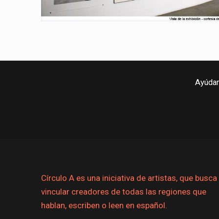
Ayúdan
Círculo A es una iniciativa de artistas, que busca
vincular creadores de todas las regiones que
hablan, escriben o leen en español.