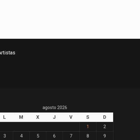
rtistas
agosto 2026
L
M
X
J
V
S
D
1
2
3
4
5
6
7
8
9