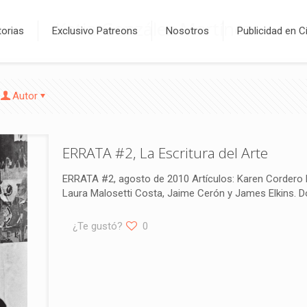
Katia González Martínez
orias
Exclusivo Patreons
Nosotros
Publicidad en C
Autor
ERRATA #2, La Escritura del Arte
ERRATA #2, agosto de 2010 Artículos: Karen Cordero Re
Laura Malosetti Costa, Jaime Cerón y James Elkins. D
¿Te gustó?
0