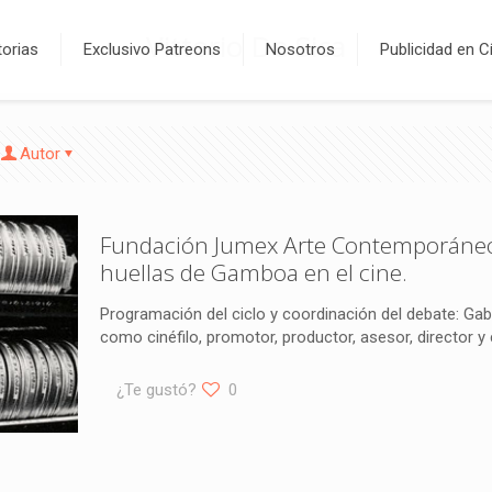
Vittorio De Sica
orias
Exclusivo Patreons
Nosotros
Publicidad en C
Autor
Fundación Jumex Arte Contemporáneo in
huellas de Gamboa en el cine.
Programación del ciclo y coordinación del debate: Gab
como cinéfilo, promotor, productor, asesor, director y
¿Te gustó?
0