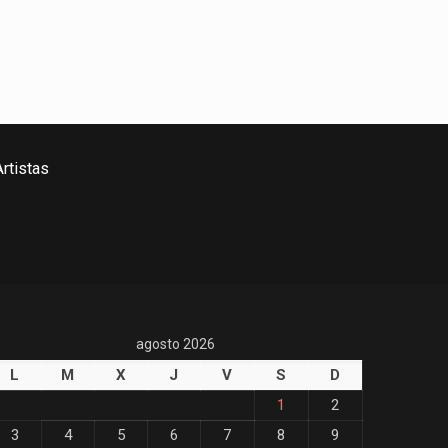
rtistas
agosto 2026
L
M
X
J
V
S
D
1
2
3
4
5
6
7
8
9