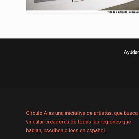
Ayúdan
Círculo A es una iniciativa de artistas, que busca
vincular creadores de todas las regiones que
hablan, escriben o leen en español.