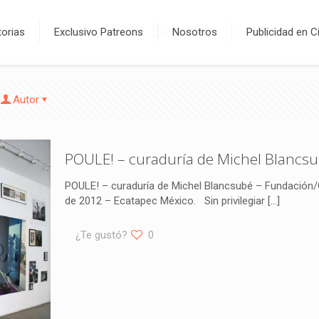
Iñaki Bonillas
orias
Exclusivo Patreons
Nosotros
Publicidad en C
Autor
POULE! – curaduría de Michel Blancs
POULE! – curaduría de Michel Blancsubé – Fundación/C
de 2012 – Ecatapec México. Sin privilegiar
[…]
¿Te gustó?
0