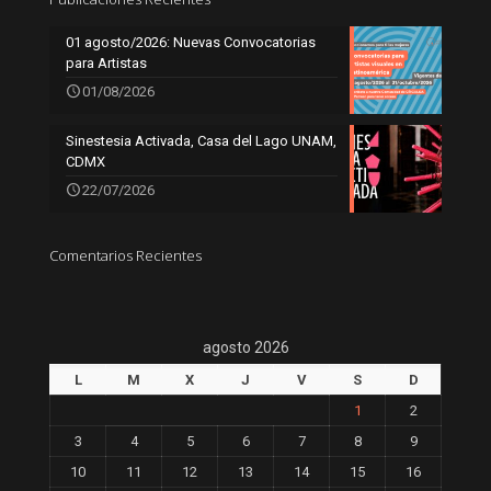
01 agosto/2026: Nuevas Convocatorias
para Artistas
01/08/2026
Sinestesia Activada, Casa del Lago UNAM,
CDMX
22/07/2026
Comentarios Recientes
agosto 2026
L
M
X
J
V
S
D
1
2
3
4
5
6
7
8
9
10
11
12
13
14
15
16