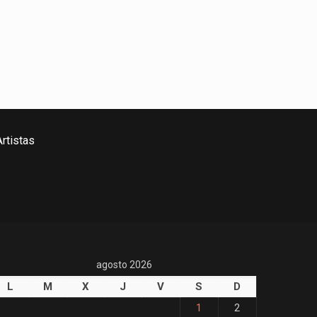
rtistas
agosto 2026
L
M
X
J
V
S
D
1
2