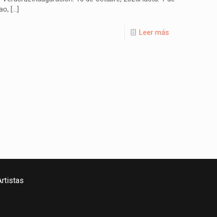
ao,
[…]
Leer más
rtistas