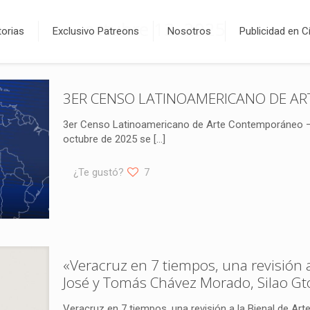
octubre 13, 2025
orias
Exclusivo Patreons
Nosotros
Publicidad en C
3ER CENSO LATINOAMERICANO DE A
3er Censo Latinoamericano de Arte Contemporáneo – De
octubre de 2025 se
[…]
¿Te gustó?
7
«Veracruz en 7 tiempos, una revisión 
José y Tomás Chávez Morado, Silao Gt
Veracruz en 7 tiempos, una revisión a la Bienal de Ar