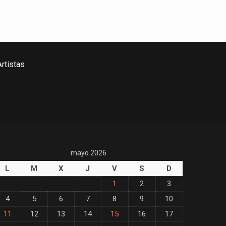
rtistas
mayo 2026
L
M
X
J
V
S
D
1
2
3
4
5
6
7
8
9
10
11
12
13
14
15
16
17